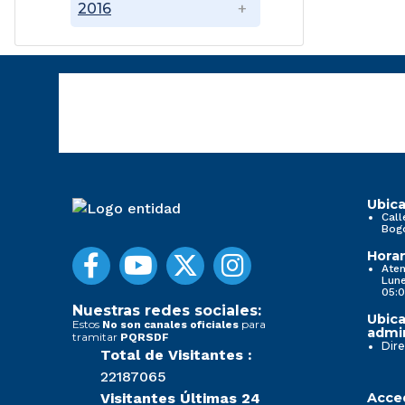
2016
Ubica
Call
Bog
Horar
Aten
Lune
05:0
Nuestras redes sociales:
Ubica
Estos
para
No son canales oficiales
admin
tramitar
PQRSDF
Dire
Total de Visitantes :
22187065
Visitantes Últimas 24
Acced