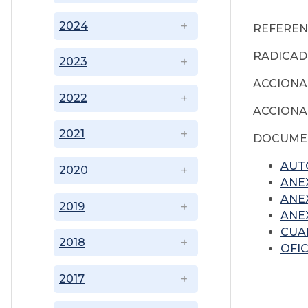
2024
REFERENCI
RADICAD
2023
ACCIONAD
2022
ACCIONA
2021
DOCUMEN
AUTO
2020
ANEX
ANEX
2019
ANEX
CUAD
2018
OFIC
2017