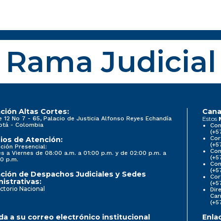
Rama Judicial
ción Altas Cortes:
Cana
e 12 No 7 - 65, Palacio de Justicia Alfonso Reyes Echandía
Estos
otá - Colombia
Con
(+5
Cor
ios de Atención:
(+5
ción Presencial:
Con
s a Viernes de 08:00 a.m. a 01:00 p.m. y de 02:00 p.m. a
(+5
0 p.m.
Com
(+5
ción de Despachos Judiciales y Sedes
Cor
istrativas:
(+5
ctorio Nacional
Dir
Car
(+5
a a su correo electrónico institucional
Enla