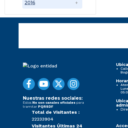
2016
Ubica
Call
Bog
Horar
Aten
Lune
05:0
Nuestras redes sociales:
Ubica
Estos
para
No son canales oficiales
admin
tramitar
PQRSDF
Dire
Total de Visitantes :
22233904
Visitantes Últimas 24
Acced