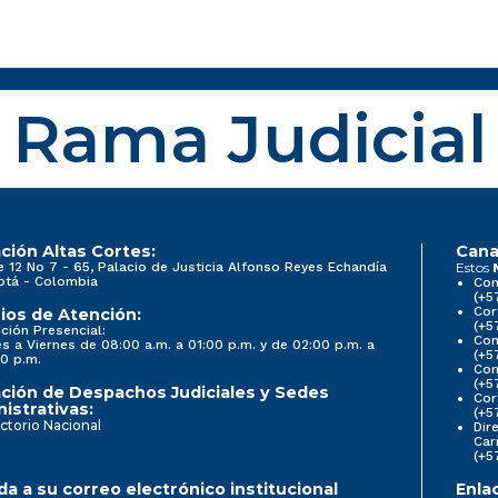
Rama Judicial
ción Altas Cortes:
Cana
e 12 No 7 - 65, Palacio de Justicia Alfonso Reyes Echandía
Estos
otá - Colombia
Con
(+5
Cor
ios de Atención:
(+5
ción Presencial:
Con
s a Viernes de 08:00 a.m. a 01:00 p.m. y de 02:00 p.m. a
(+5
0 p.m.
Com
(+5
ción de Despachos Judiciales y Sedes
Cor
istrativas:
(+5
ctorio Nacional
Dir
Car
(+5
a a su correo electrónico institucional
Enla