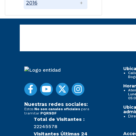
2016
Ubica
Call
Bog
Horar
Aten
Lune
05:0
Nuestras redes sociales:
Ubica
Estos
para
No son canales oficiales
admin
tramitar
PQRSDF
Dire
Total de Visitantes :
22245578
Visitantes Últimas 24
Acced