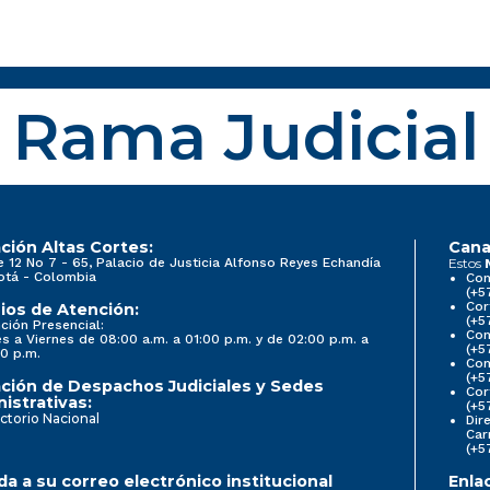
Rama Judicial
ción Altas Cortes:
Cana
e 12 No 7 - 65, Palacio de Justicia Alfonso Reyes Echandía
Estos
otá - Colombia
Con
(+5
Cor
ios de Atención:
(+5
ción Presencial:
Con
s a Viernes de 08:00 a.m. a 01:00 p.m. y de 02:00 p.m. a
(+5
0 p.m.
Com
(+5
ción de Despachos Judiciales y Sedes
Cor
istrativas:
(+5
ctorio Nacional
Dir
Car
(+5
a a su correo electrónico institucional
Enla