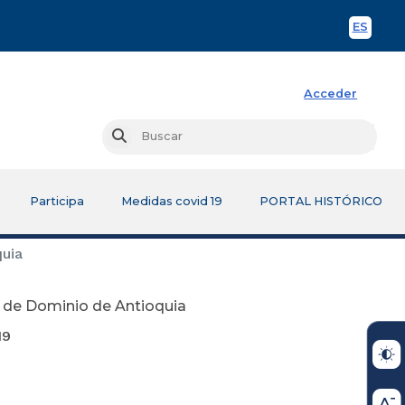
ES
Spani
Acceder
Busc
Buscar
Participa
Medidas covid 19
PORTAL HISTÓRICO
quia
n de Dominio de Antioquia
9