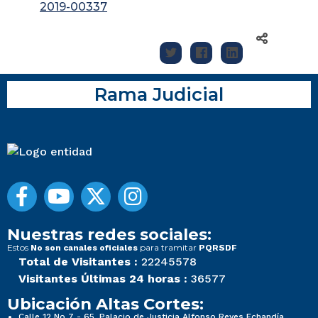
2019-00337
Rama Judicial
Nuestras redes sociales:
Estos
para tramitar
No son canales oficiales
PQRSDF
Total de Visitantes :
22245578
Visitantes Últimas 24 horas :
36577
Ubicación Altas Cortes:
Calle 12 No 7 - 65, Palacio de Justicia Alfonso Reyes Echandía