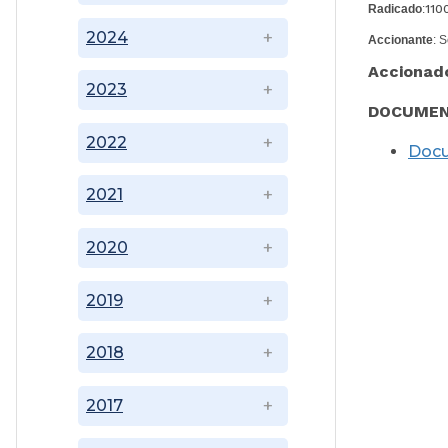
Radicado
:
110
2024
Accionante
: 
Accionad
2023
DOCUMEN
2022
Doc
2021
2020
2019
2018
2017