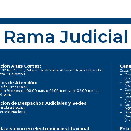
Rama Judicial
ción Altas Cortes:
Cana
e 12 No 7 - 65, Palacio de Justicia Alfonso Reyes Echandía
Estos
otá - Colombia
Con
(+5
Cor
ios de Atención:
(+5
ción Presencial:
Con
s a Viernes de 08:00 a.m. a 01:00 p.m. y de 02:00 p.m. a
(+5
0 p.m.
Com
(+5
ción de Despachos Judiciales y Sedes
Cor
istrativas:
(+5
ctorio Nacional
Dir
Car
(+5
a a su correo electrónico institucional
Enla