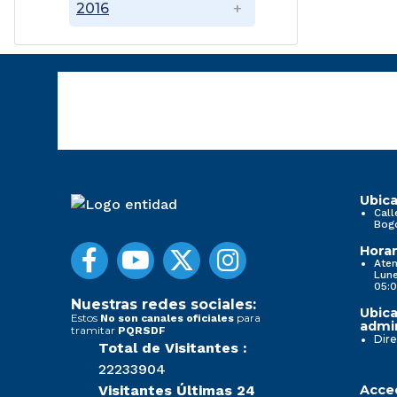
2016
Ubica
Call
Bog
Horar
Aten
Lune
05:0
Nuestras redes sociales:
Ubica
Estos
para
No son canales oficiales
admin
tramitar
PQRSDF
Dire
Total de Visitantes :
22233904
Visitantes Últimas 24
Acced