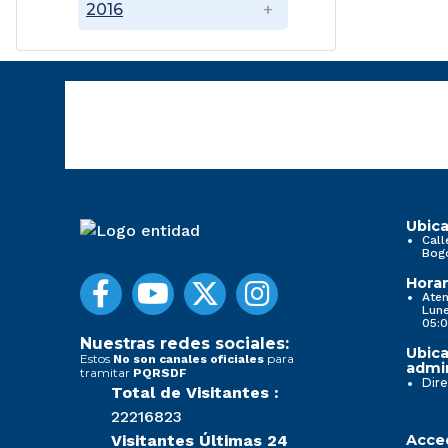
2016
Ubica
Call
Bog
Horar
Aten
Lune
05:0
Nuestras redes sociales:
Ubica
Estos
para
No son canales oficiales
admin
tramitar
PQRSDF
Dire
Total de Visitantes :
22216823
Visitantes Últimas 24
Acced