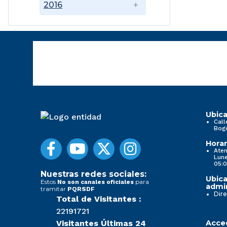
2016
Ubica
Call
Bog
Horar
Aten
Lune
05:0
Nuestras redes sociales:
Ubica
Estos
para
No son canales oficiales
admin
tramitar
PQRSDF
Dire
Total de Visitantes :
22191721
Visitantes Últimas 24
Acced