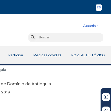
ES
Spani
Acceder
Busc
Buscar
Participa
Medidas covid 19
PORTAL HISTÓRICO
quia
n de Dominio de Antioquia
19