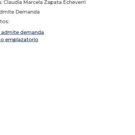
: Claudia Marcela Zapata Echeverri
Admite Demanda
os:
 admite demanda
to emplazatorio