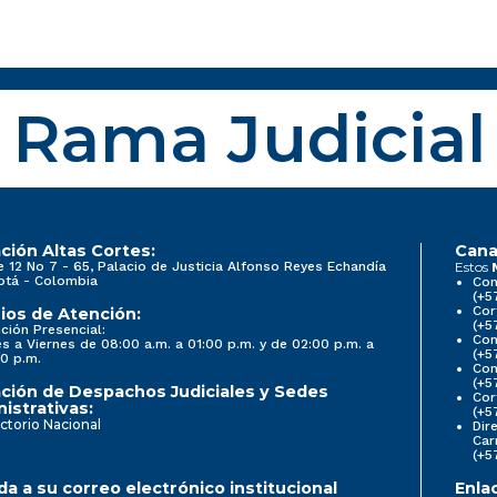
Rama Judicial
ción Altas Cortes:
Cana
e 12 No 7 - 65, Palacio de Justicia Alfonso Reyes Echandía
Estos
otá - Colombia
Con
(+5
Cor
ios de Atención:
(+5
ción Presencial:
Con
s a Viernes de 08:00 a.m. a 01:00 p.m. y de 02:00 p.m. a
(+5
0 p.m.
Com
(+5
ción de Despachos Judiciales y Sedes
Cor
istrativas:
(+5
ctorio Nacional
Dir
Car
(+5
a a su correo electrónico institucional
Enla