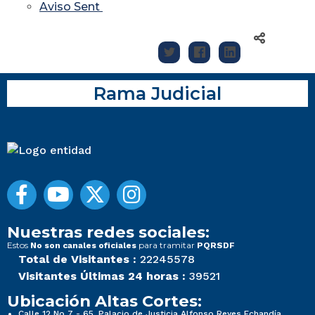
Aviso Sent
Rama Judicial
Nuestras redes sociales:
Estos
para tramitar
No son canales oficiales
PQRSDF
Total de Visitantes :
22245578
Visitantes Últimas 24 horas :
39521
Ubicación Altas Cortes:
Calle 12 No 7 - 65, Palacio de Justicia Alfonso Reyes Echandía