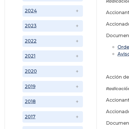
Radicació
2024
Accionant
Accionado
2023
Document
2022
Orde
Avis
2021
Ju
2020
Acción de
2019
Radicació
Accionant
2018
Accionado
2017
Document