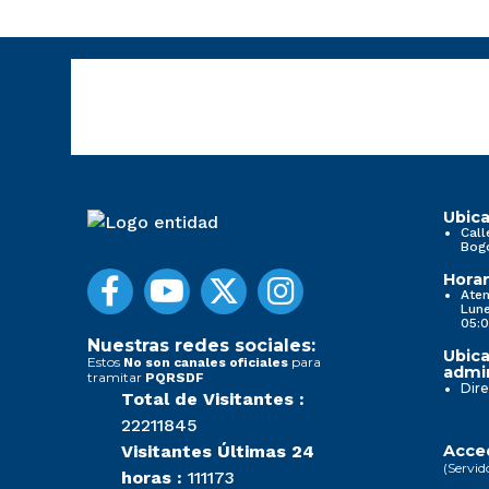
Ubica
Call
Bog
Horar
Aten
Lune
05:0
Nuestras redes sociales:
Ubica
Estos
para
No son canales oficiales
admin
tramitar
PQRSDF
Dire
Total de Visitantes :
22211845
Visitantes Últimas 24
Acced
(Servid
horas :
111173