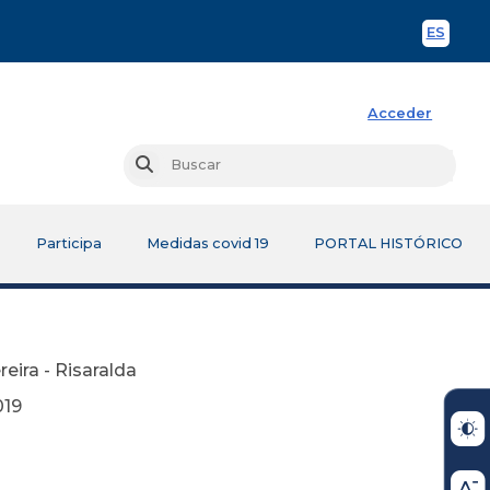
ES
Spani
Acceder
Busc
Buscar
Participa
Medidas covid 19
PORTAL HISTÓRICO
reira - Risaralda
9