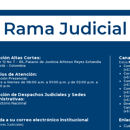
Rama Judicial
ción Altas Cortes:
Cana
e 12 No 7 - 65, Palacio de Justicia Alfonso Reyes Echandía
Estos
otá - Colombia
Con
(+5
Cor
ios de Atención:
(+5
ción Presencial:
Con
s a Viernes de 08:00 a.m. a 01:00 p.m. y de 02:00 p.m. a
(+5
0 p.m.
Com
(+5
ción de Despachos Judiciales y Sedes
Cor
istrativas:
(+5
ctorio Nacional
Dir
Car
(+5
a a su correo electrónico institucional
Enla
ores Judiciales)
Cue