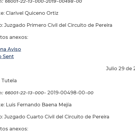
n:
66001-22-13-000-2019-00498-00
e: Clarivel Quiceno Ortiz
: Juzgado Primero Civil del Circuito de Pereira
os anexos:
na Aviso
o Sent
lio 29 de 201
 Tutela
n:
66001-22-13-000-
2019-00498-00
-00
e: Luís Fernando Baena Mejía
: Juzgado Cuarto Civil del Circuito de Pereira
os anexos: