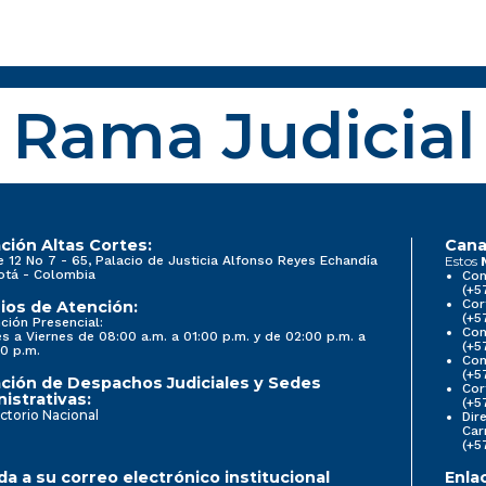
Rama Judicial
ción Altas Cortes:
Cana
e 12 No 7 - 65, Palacio de Justicia Alfonso Reyes Echandía
Estos
otá - Colombia
Con
(+5
Cor
ios de Atención:
(+5
ción Presencial:
Con
s a Viernes de 08:00 a.m. a 01:00 p.m. y de 02:00 p.m. a
(+5
0 p.m.
Com
(+5
ción de Despachos Judiciales y Sedes
Cor
istrativas:
(+5
ctorio Nacional
Dir
Car
(+5
a a su correo electrónico institucional
Enla