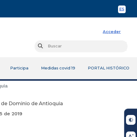
ES
Spani
Acceder
Busc
Buscar
Participa
Medidas covid 19
PORTAL HISTÓRICO
quia
n de Dominio de Antioquia
019