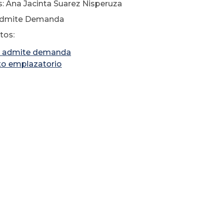
: Ana Jacinta Suarez Nisperuza
Admite Demanda
os:
 admite demanda
to emplazatorio