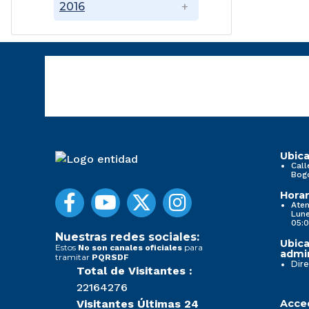
2016
Ubica
Call
Bog
Horar
Aten
Lune
05:0
Nuestras redes sociales:
Ubica
Estos
para
No son canales oficiales
admin
tramitar
PQRSDF
Dire
Total de Visitantes :
22164276
Visitantes Últimas 24
Acced