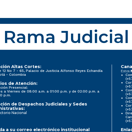
Rama Judicial
ción Altas Cortes:
Cana
e 12 No 7 - 65, Palacio de Justicia Alfonso Reyes Echandía
Estos
otá - Colombia
Con
(+5
Cor
ios de Atención:
(+5
ción Presencial:
Con
s a Viernes de 08:00 a.m. a 01:00 p.m. y de 02:00 p.m. a
(+5
0 p.m.
Com
(+5
ción de Despachos Judiciales y Sedes
Cor
istrativas:
(+5
ctorio Nacional
Dir
Car
(+5
a a su correo electrónico institucional
Enla