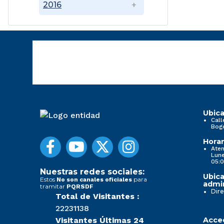
2016
Ubica
Call
Bog
Horar
Aten
Lune
05:0
Nuestras redes sociales:
Ubica
Estos
para
No son canales oficiales
admin
tramitar
PQRSDF
Dire
Total de Visitantes :
22231138
Visitantes Últimas 24
Acced