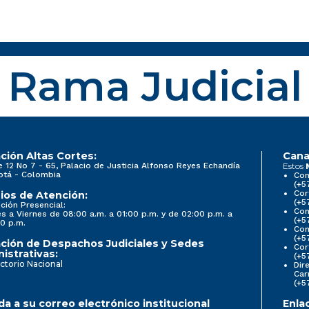
Rama Judicial
ción Altas Cortes:
Cana
e 12 No 7 - 65, Palacio de Justicia Alfonso Reyes Echandía
Estos
otá - Colombia
Con
(+5
Cor
ios de Atención:
(+5
ción Presencial:
Con
s a Viernes de 08:00 a.m. a 01:00 p.m. y de 02:00 p.m. a
(+5
0 p.m.
Com
(+5
ción de Despachos Judiciales y Sedes
Cor
istrativas:
(+5
ctorio Nacional
Dir
Car
(+5
a a su correo electrónico institucional
Enla