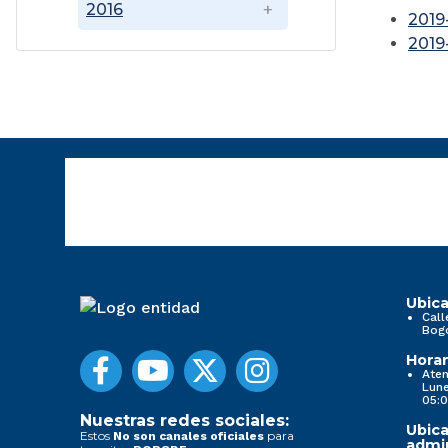
2016
2019
2019
Ubica
Call
Bog
Horar
Aten
Lune
05:0
Nuestras redes sociales:
Ubica
Estos
para
No son canales oficiales
admin