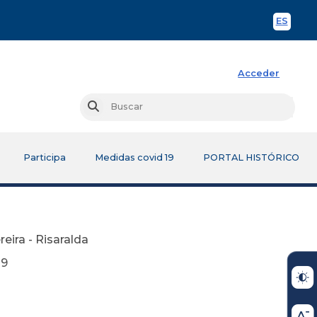
ES
Spani
Acceder
Busc
Buscar
Participa
Medidas covid 19
PORTAL HISTÓRICO
reira - Risaralda
9