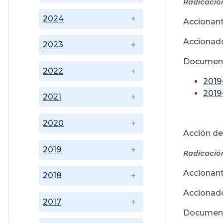
Radicació
2024
Accionant
Accionado
2023
Document
2022
2019
2019
2021
2020
Acción de
2019
Radicació
Accionant
2018
Accionado
2017
Document