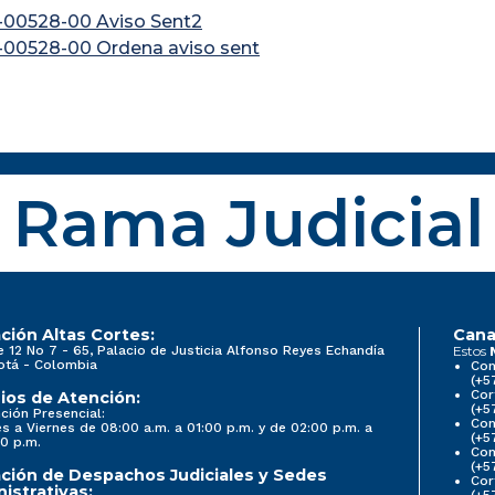
-00528-00 Aviso Sent2
-00528-00 Ordena aviso sent
Rama Judicial
ción Altas Cortes:
Cana
e 12 No 7 - 65, Palacio de Justicia Alfonso Reyes Echandía
Estos
otá - Colombia
Con
(+5
Cor
ios de Atención:
(+5
ción Presencial:
Con
s a Viernes de 08:00 a.m. a 01:00 p.m. y de 02:00 p.m. a
(+5
0 p.m.
Com
(+5
ción de Despachos Judiciales y Sedes
Cor
istrativas:
(+5