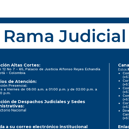
Rama Judicial
ción Altas Cortes:
Cana
e 12 No 7 - 65, Palacio de Justicia Alfonso Reyes Echandía
Estos
otá - Colombia
Con
(+5
Cor
ios de Atención:
(+5
ción Presencial:
Con
s a Viernes de 08:00 a.m. a 01:00 p.m. y de 02:00 p.m. a
(+5
0 p.m.
Com
(+5
ción de Despachos Judiciales y Sedes
Cor
istrativas:
(+5
ctorio Nacional
Dir
Car
(+5
a a su correo electrónico institucional
Enla