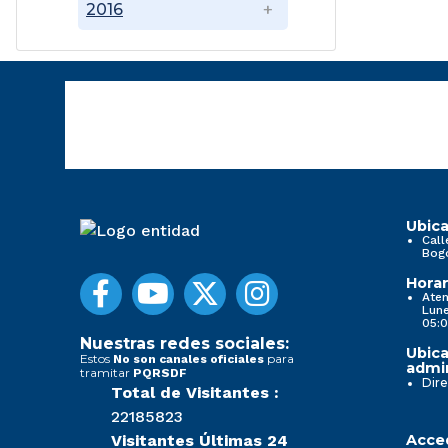
2016
Ubica
Call
Bog
Horar
Aten
Lune
05:0
Nuestras redes sociales:
Ubica
Estos
para
No son canales oficiales
admin
tramitar
PQRSDF
Dire
Total de Visitantes :
22185823
Visitantes Últimas 24
Acced