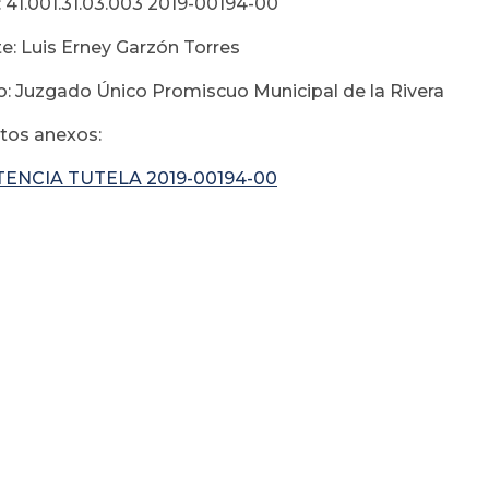
 41.001.31.03.003 2019-00194-00
e: Luis Erney Garzón Torres
: Juzgado Único Promiscuo Municipal de la Rivera
os anexos:
ENCIA TUTELA 2019-00194-00