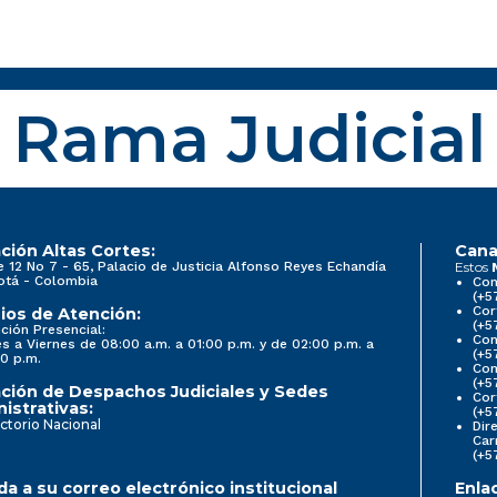
Rama Judicial
ción Altas Cortes:
Cana
e 12 No 7 - 65, Palacio de Justicia Alfonso Reyes Echandía
Estos
otá - Colombia
Con
(+5
Cor
ios de Atención:
(+5
ción Presencial:
Con
s a Viernes de 08:00 a.m. a 01:00 p.m. y de 02:00 p.m. a
(+5
0 p.m.
Com
(+5
ción de Despachos Judiciales y Sedes
Cor
istrativas:
(+5
ctorio Nacional
Dir
Car
(+5
a a su correo electrónico institucional
Enla