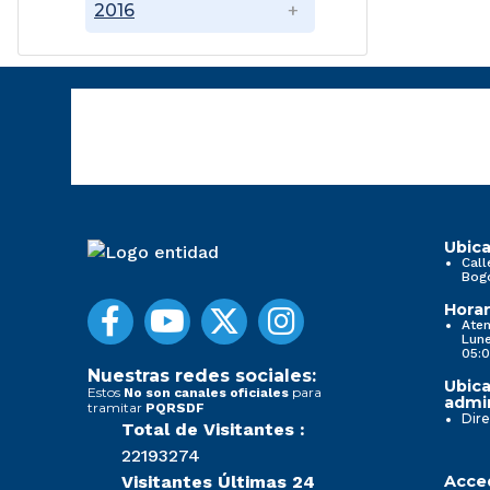
2016
Ubica
Call
Bog
Horar
Aten
Lune
05:0
Nuestras redes sociales:
Ubica
Estos
para
No son canales oficiales
admin
tramitar
PQRSDF
Dire
Total de Visitantes :
22193274
Visitantes Últimas 24
Acced