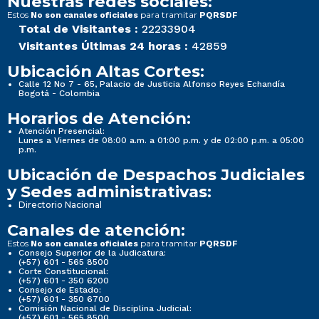
Nuestras redes sociales:
Estos
para tramitar
No son canales oficiales
PQRSDF
Total de Visitantes :
22233904
Visitantes Últimas 24 horas :
42859
Ubicación Altas Cortes:
Calle 12 No 7 - 65, Palacio de Justicia Alfonso Reyes Echandía
Bogotá - Colombia
Horarios de Atención:
Atención Presencial:
Lunes a Viernes de 08:00 a.m. a 01:00 p.m. y de 02:00 p.m. a 05:00
p.m.
Ubicación de Despachos Judiciales
y Sedes administrativas:
Directorio Nacional
Canales de atención:
Estos
para tramitar
No son canales oficiales
PQRSDF
Consejo Superior de la Judicatura:
(+57) 601 - 565 8500
Corte Constitucional:
(+57) 601 - 350 6200
Consejo de Estado:
(+57) 601 - 350 6700
Comisión Nacional de Disciplina Judicial:
(+57) 601 - 565 8500