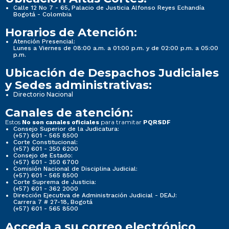
Calle 12 No 7 - 65, Palacio de Justicia Alfonso Reyes Echandía
Bogotá - Colombia
Horarios de Atención:
Atención Presencial:
Lunes a Viernes de 08:00 a.m. a 01:00 p.m. y de 02:00 p.m. a 05:00
p.m.
Ubicación de Despachos Judiciales
y Sedes administrativas:
Directorio Nacional
Canales de atención:
Estos
para tramitar
No son canales oficiales
PQRSDF
Consejo Superior de la Judicatura:
(+57) 601 - 565 8500
Corte Constitucional:
(+57) 601 - 350 6200
Consejo de Estado:
(+57) 601 - 350 6700
Comisión Nacional de Disciplina Judicial:
(+57) 601 - 565 8500
Corte Suprema de Justicia:
(+57) 601 - 362 2000
Dirección Ejecutiva de Administración Judicial - DEAJ:
Carrera 7 # 27-18, Bogotá
(+57) 601 - 565 8500
Acceda a su correo electrónico