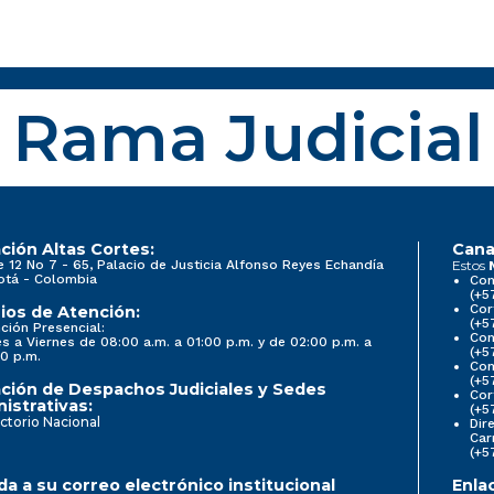
Rama Judicial
ción Altas Cortes:
Cana
e 12 No 7 - 65, Palacio de Justicia Alfonso Reyes Echandía
Estos
otá - Colombia
Con
(+5
Cor
ios de Atención:
(+5
ción Presencial:
Con
s a Viernes de 08:00 a.m. a 01:00 p.m. y de 02:00 p.m. a
(+5
0 p.m.
Com
(+5
ción de Despachos Judiciales y Sedes
Cor
istrativas:
(+5
ctorio Nacional
Dir
Car
(+5
a a su correo electrónico institucional
Enla