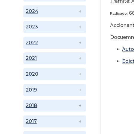
Tramite: 
2024
6
Radicado:
Accionant
2023
Docuemnt
2022
Auto
2021
Edic
2020
2019
2018
2017