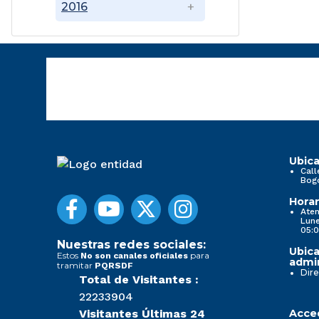
2016
Ubica
Call
Bog
Horar
Aten
Lune
05:0
Nuestras redes sociales:
Ubica
Estos
para
No son canales oficiales
admin
tramitar
PQRSDF
Dire
Total de Visitantes :
22233904
Visitantes Últimas 24
Acced