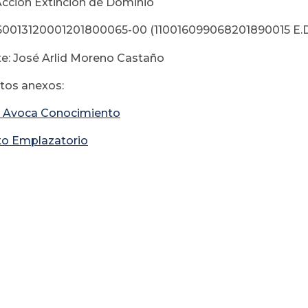
Acción Extinción de Dominio
60013120001201800065-00 (110016099068201890015 E.D
e: José Arlid Moreno Castaño
os anexos:
 Avoca Conocimiento
to Emplazatorio