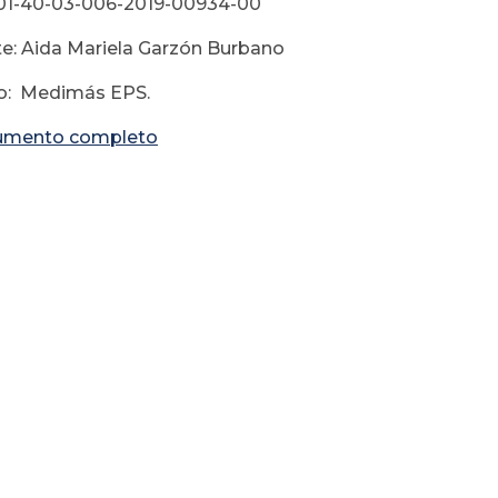
01-40-03-006-2019-00934-00
e: Aida Mariela Garzón Burbano
o: Medimás EPS.
umento completo