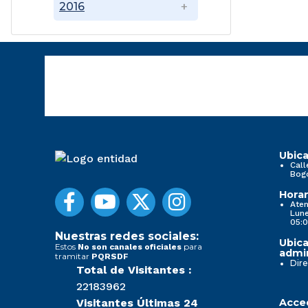
2016
Ubica
Call
Bog
Horar
Aten
Lune
05:0
Nuestras redes sociales:
Ubica
Estos
para
No son canales oficiales
admin
tramitar
PQRSDF
Dire
Total de Visitantes :
22183962
Visitantes Últimas 24
Acced