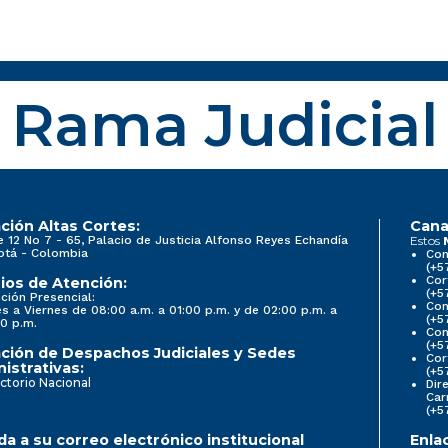
Rama Judicial
ción Altas Cortes:
Cana
e 12 No 7 - 65, Palacio de Justicia Alfonso Reyes Echandía
Estos
otá - Colombia
Con
(+5
Cor
ios de Atención:
(+5
ción Presencial:
Con
s a Viernes de 08:00 a.m. a 01:00 p.m. y de 02:00 p.m. a
(+5
0 p.m.
Com
(+5
ción de Despachos Judiciales y Sedes
Cor
istrativas:
(+5
ctorio Nacional
Dir
Car
(+5
a a su correo electrónico institucional
Enla