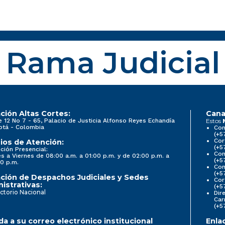
Rama Judicial
ción Altas Cortes:
Cana
e 12 No 7 - 65, Palacio de Justicia Alfonso Reyes Echandía
Estos
otá - Colombia
Con
(+5
Cor
ios de Atención:
(+5
ción Presencial:
Con
s a Viernes de 08:00 a.m. a 01:00 p.m. y de 02:00 p.m. a
(+5
0 p.m.
Com
(+5
ción de Despachos Judiciales y Sedes
Cor
istrativas:
(+5
ctorio Nacional
Dir
Car
(+5
a a su correo electrónico institucional
Enla