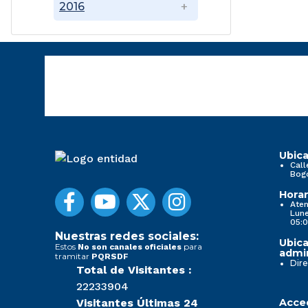
2016
Ubica
Call
Bog
Horar
Aten
Lune
05:0
Nuestras redes sociales:
Ubica
Estos
para
No son canales oficiales
admin
tramitar
PQRSDF
Dire
Total de Visitantes :
22233904
Visitantes Últimas 24
Acced