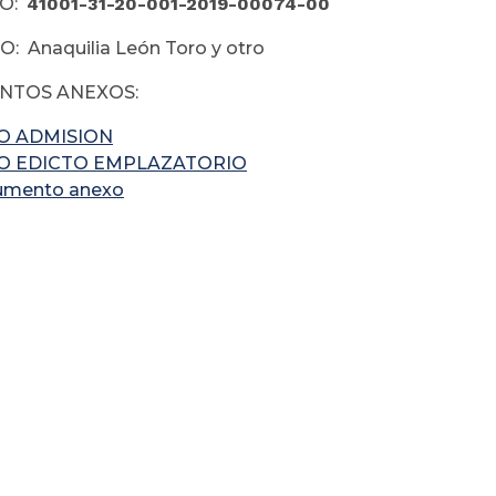
DO:
41001-31-20-001-2019-00074-00
 Anaquilia León Toro y otro
NTOS ANEXOS:
O ADMISION
O EDICTO EMPLAZATORIO
umento anexo