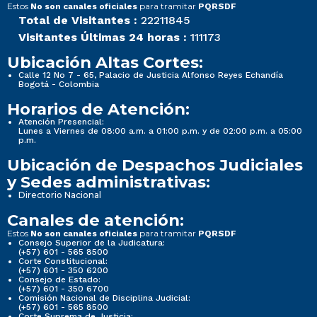
Estos
para tramitar
No son canales oficiales
PQRSDF
Total de Visitantes :
22211845
Visitantes Últimas 24 horas :
111173
Ubicación Altas Cortes:
Calle 12 No 7 - 65, Palacio de Justicia Alfonso Reyes Echandía
Bogotá - Colombia
Horarios de Atención:
Atención Presencial:
Lunes a Viernes de 08:00 a.m. a 01:00 p.m. y de 02:00 p.m. a 05:00
p.m.
Ubicación de Despachos Judiciales
y Sedes administrativas:
Directorio Nacional
Canales de atención:
Estos
para tramitar
No son canales oficiales
PQRSDF
Consejo Superior de la Judicatura:
(+57) 601 - 565 8500
Corte Constitucional:
(+57) 601 - 350 6200
Consejo de Estado:
(+57) 601 - 350 6700
Comisión Nacional de Disciplina Judicial:
(+57) 601 - 565 8500
Corte Suprema de Justicia: