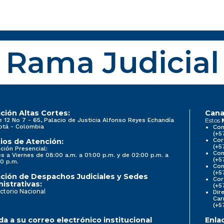
Rama Judicial
ción Altas Cortes:
Cana
e 12 No 7 - 65, Palacio de Justicia Alfonso Reyes Echandía
Estos
otá - Colombia
Con
(+5
Cor
ios de Atención:
(+5
ción Presencial:
Con
s a Viernes de 08:00 a.m. a 01:00 p.m. y de 02:00 p.m. a
(+5
0 p.m.
Com
(+5
ción de Despachos Judiciales y Sedes
Cor
istrativas:
(+5
ctorio Nacional
Dir
Car
(+5
a a su correo electrónico institucional
Enla