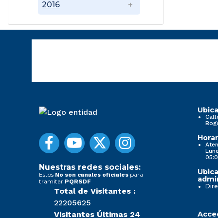
2016
Ubica
Call
Bog
Horar
Aten
Lune
05:0
Nuestras redes sociales:
Ubica
Estos
para
No son canales oficiales
admin
tramitar
PQRSDF
Dire
Total de Visitantes :
22205625
Visitantes Últimas 24
Acced