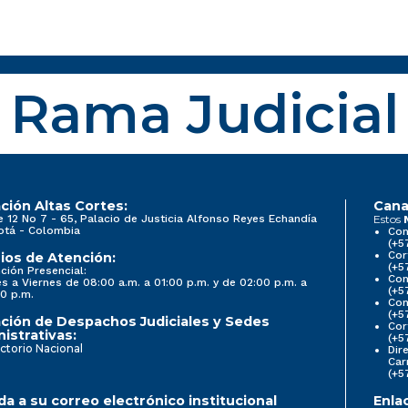
Rama Judicial
ción Altas Cortes:
Cana
e 12 No 7 - 65, Palacio de Justicia Alfonso Reyes Echandía
Estos
otá - Colombia
Con
(+5
Cor
ios de Atención:
(+5
ción Presencial:
Con
s a Viernes de 08:00 a.m. a 01:00 p.m. y de 02:00 p.m. a
(+5
0 p.m.
Com
(+5
ción de Despachos Judiciales y Sedes
Cor
istrativas:
(+5
ctorio Nacional
Dir
Car
(+5
a a su correo electrónico institucional
Enla