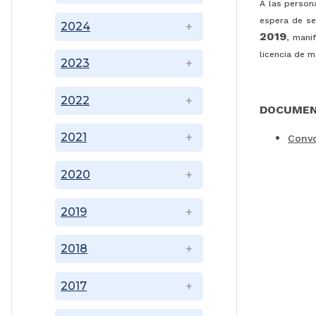
A las person
espera de se
2024
2019
, mani
licencia de 
2023
2022
DOCUMEN
2021
Convo
2020
2019
2018
2017