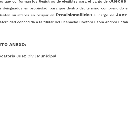
Jueces 
as que conforman los Registros de elegibles para el cargo de
r deisgnados en propiedad, para que dentro del término comprendido e
Provisionalilda
Juez 
fiesten su interés en ocupar en
d el cargo de
maternidad concedida a la titular del Despacho Doctora Paola Andrea Beta
TO ANEXO:
catoria Juez Civil Municipal