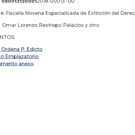
:
080013120001
2018-00013 -00
e: Fiscalía Novena Especializada de Extinción del Der
 Omar Lorenzo Restrepo Palacios y otro
NTOS:
 Ordena P. Edicto
to Emplazatorio
umento anexo