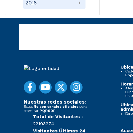
2016
Ubica
Call
Bog
Horar
Aten
Lune
05:0
Nuestras redes sociales:
Ubica
Estos
para
No son canales oficiales
admin
tramitar
PQRSDF
Dire
Total de Visitantes :
22193274
Visitantes Últimas 24
Acced