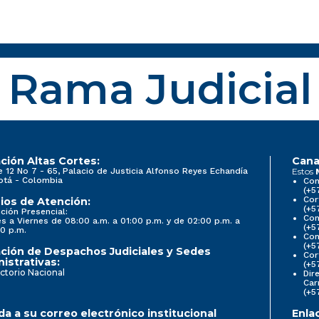
Rama Judicial
ción Altas Cortes:
Cana
e 12 No 7 - 65, Palacio de Justicia Alfonso Reyes Echandía
Estos
otá - Colombia
Con
(+5
Cor
ios de Atención:
(+5
ción Presencial:
Con
s a Viernes de 08:00 a.m. a 01:00 p.m. y de 02:00 p.m. a
(+5
0 p.m.
Com
(+5
ción de Despachos Judiciales y Sedes
Cor
istrativas:
(+5
ctorio Nacional
Dir
Car
(+5
a a su correo electrónico institucional
Enla