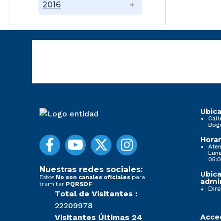
2016
Ubica
Call
Bog
Horar
Aten
Lune
05:0
Nuestras redes sociales:
Ubica
Estos
para
No son canales oficiales
admin
tramitar
PQRSDF
Dire
Total de Visitantes :
22209978
Visitantes Últimas 24
Acced