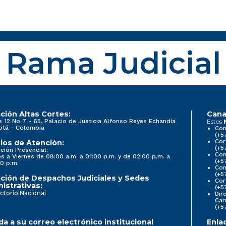
Rama Judicial
ción Altas Cortes:
Cana
e 12 No 7 - 65, Palacio de Justicia Alfonso Reyes Echandía
Estos
otá - Colombia
Con
(+5
Cor
ios de Atención:
(+5
ción Presencial:
Con
s a Viernes de 08:00 a.m. a 01:00 p.m. y de 02:00 p.m. a
(+5
0 p.m.
Com
(+5
ción de Despachos Judiciales y Sedes
Cor
istrativas:
(+5
ctorio Nacional
Dir
Car
(+5
a a su correo electrónico institucional
Enla