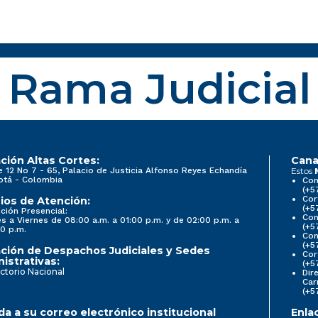
Rama Judicial
ción Altas Cortes:
Cana
e 12 No 7 - 65, Palacio de Justicia Alfonso Reyes Echandía
Estos
otá - Colombia
Con
(+5
Cor
ios de Atención:
(+5
ción Presencial:
Con
s a Viernes de 08:00 a.m. a 01:00 p.m. y de 02:00 p.m. a
(+5
0 p.m.
Com
(+5
ción de Despachos Judiciales y Sedes
Cor
istrativas:
(+5
ctorio Nacional
Dir
Car
(+5
a a su correo electrónico institucional
Enla