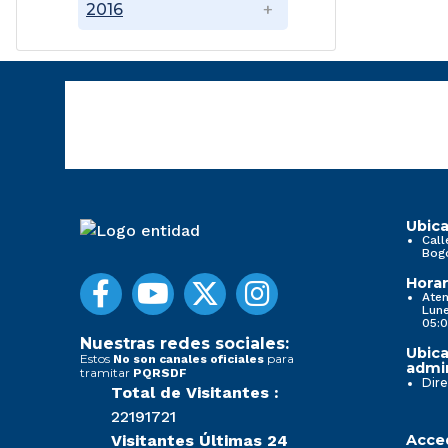
2016
Ubica
Call
Bog
Horar
Aten
Lune
05:0
Nuestras redes sociales:
Ubica
Estos
para
No son canales oficiales
admin
tramitar
PQRSDF
Dire
Total de Visitantes :
22191721
Visitantes Últimas 24
Acced