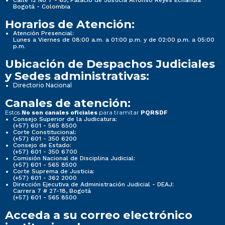
Calle 12 No 7 - 65, Palacio de Justicia Alfonso Reyes Echandía
Bogotá - Colombia
Horarios de Atención:
Atención Presencial:
Lunes a Viernes de 08:00 a.m. a 01:00 p.m. y de 02:00 p.m. a 05:00
p.m.
Ubicación de Despachos Judiciales
y Sedes administrativas:
Directorio Nacional
Canales de atención:
Estos
para tramitar
No son canales oficiales
PQRSDF
Consejo Superior de la Judicatura:
(+57) 601 - 565 8500
Corte Constitucional:
(+57) 601 - 350 6200
Consejo de Estado:
(+57) 601 - 350 6700
Comisión Nacional de Disciplina Judicial:
(+57) 601 - 565 8500
Corte Suprema de Justicia:
(+57) 601 - 362 2000
Dirección Ejecutiva de Administración Judicial - DEAJ:
Carrera 7 # 27-18, Bogotá
(+57) 601 - 565 8500
Acceda a su correo electrónico