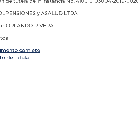
ón de tutela de 1ª Instancia No. 410013103004-2019-00
COLPENSIONES y ASALUD LTDA
te: ORLANDO RIVERA
os:
umento comleto
to de tutela