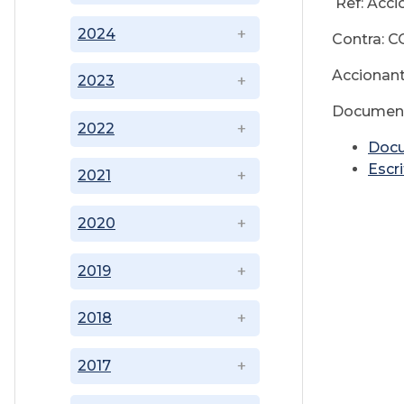
Ref: Acci
2024
Contra: 
Accionan
2023
Document
2022
Doc
Escri
2021
2020
2019
2018
2017