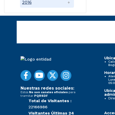
2016
Ubica
Call
Bog
Horar
Aten
Lune
05:0
Nuestras redes sociales:
Ubica
Estos
para
No son canales oficiales
admin
tramitar
PQRSDF
Dire
Total de Visitantes :
22166986
Visitantes Últimas 24
Acced