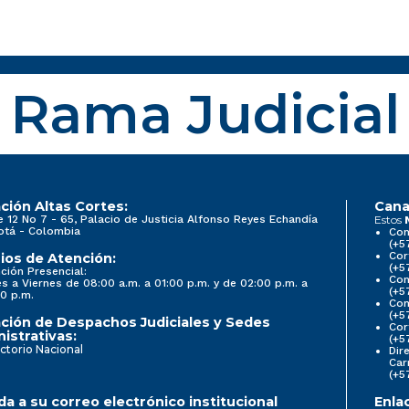
Rama Judicial
ción Altas Cortes:
Cana
e 12 No 7 - 65, Palacio de Justicia Alfonso Reyes Echandía
Estos
otá - Colombia
Con
(+5
Cor
ios de Atención:
(+5
ción Presencial:
Con
s a Viernes de 08:00 a.m. a 01:00 p.m. y de 02:00 p.m. a
(+5
0 p.m.
Com
(+5
ción de Despachos Judiciales y Sedes
Cor
istrativas:
(+5
ctorio Nacional
Dir
Car
(+5
a a su correo electrónico institucional
Enla