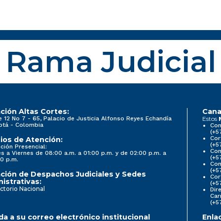
Rama Judicial
ción Altas Cortes:
Cana
e 12 No 7 - 65, Palacio de Justicia Alfonso Reyes Echandía
Estos
otá - Colombia
Con
(+5
Cor
ios de Atención:
(+5
ción Presencial:
Con
s a Viernes de 08:00 a.m. a 01:00 p.m. y de 02:00 p.m. a
(+5
0 p.m.
Com
(+5
ción de Despachos Judiciales y Sedes
Cor
istrativas:
(+5
ctorio Nacional
Dir
Car
(+5
a a su correo electrónico institucional
Enla