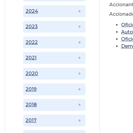
Accionant
2024
Accionado
Ofic
2023
Auto
Ofic
2022
Dema
2021
2020
2019
2018
2017