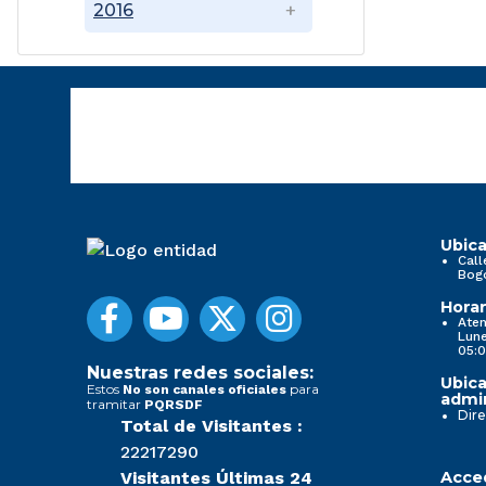
2016
Ubica
Call
Bog
Horar
Aten
Lune
05:0
Nuestras redes sociales:
Ubica
Estos
para
No son canales oficiales
admin
tramitar
PQRSDF
Dire
Total de Visitantes :
22217290
Visitantes Últimas 24
Acced