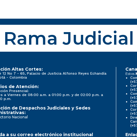
Rama Judicial
ción Altas Cortes:
Cana
e 12 No 7 - 65, Palacio de Justicia Alfonso Reyes Echandía
Estos
otá - Colombia
Con
(+5
Cor
ios de Atención:
(+5
ción Presencial:
Con
s a Viernes de 08:00 a.m. a 01:00 p.m. y de 02:00 p.m. a
(+5
0 p.m.
Com
(+5
ción de Despachos Judiciales y Sedes
Cor
istrativas:
(+5
ctorio Nacional
Dir
Car
(+5
a a su correo electrónico institucional
Enla