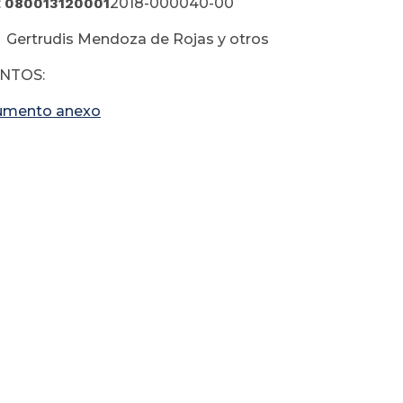
:
080013120001
2018-000040-00
 Gertrudis Mendoza de Rojas y otros
NTOS:
umento anexo