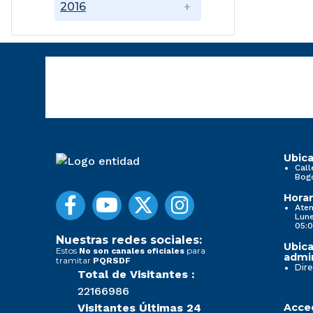
2016
Ubica
Call
Bog
Horar
Aten
Lune
05:0
Nuestras redes sociales:
Ubica
Estos
para
No son canales oficiales
admin
tramitar
PQRSDF
Dire
Total de Visitantes :
22166986
Visitantes Últimas 24
Acced