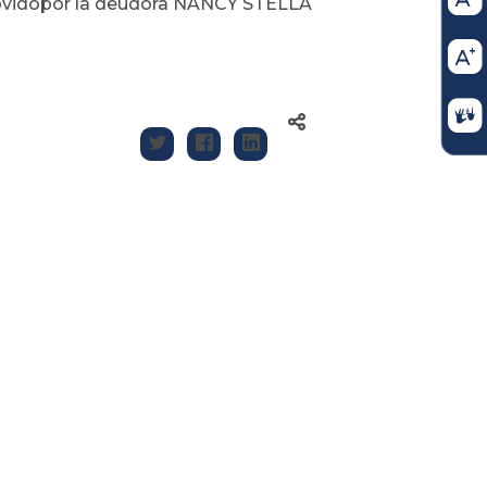
movidopor la deudora NANCY STELLA