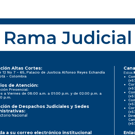
Rama Judicial
ción Altas Cortes:
Cana
e 12 No 7 - 65, Palacio de Justicia Alfonso Reyes Echandía
Estos
otá - Colombia
Con
(+5
Cor
ios de Atención:
(+5
ción Presencial:
Con
s a Viernes de 08:00 a.m. a 01:00 p.m. y de 02:00 p.m. a
(+5
0 p.m.
Com
(+5
ción de Despachos Judiciales y Sedes
Cor
istrativas:
(+5
ctorio Nacional
Dir
Car
(+5
a a su correo electrónico institucional
Enla