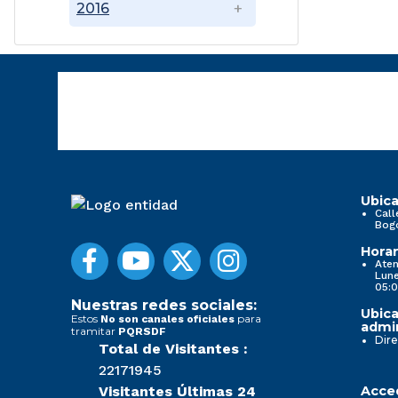
2016
Ubica
Call
Bog
Horar
Aten
Lune
05:0
Nuestras redes sociales:
Ubica
Estos
para
No son canales oficiales
admin
tramitar
PQRSDF
Dire
Total de Visitantes :
22171945
Visitantes Últimas 24
Acced