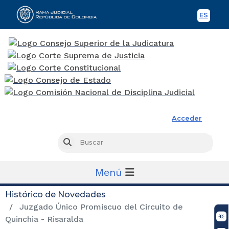
ES
Spani
Rama Judicial
Acceder
Busc
Buscar
Menú
Histórico de Novedades
Juzgado Único Promiscuo del Circuito de
Quinchia - Risaralda