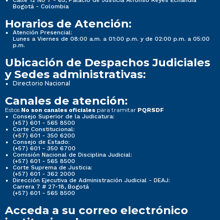
Calle 12 No 7 - 65, Palacio de Justicia Alfonso Reyes Echandía
Bogotá - Colombia
Horarios de Atención:
Atención Presencial:
Lunes a Viernes de 08:00 a.m. a 01:00 p.m. y de 02:00 p.m. a 05:00
p.m.
Ubicación de Despachos Judiciales
y Sedes administrativas:
Directorio Nacional
Canales de atención:
Estos
para tramitar
No son canales oficiales
PQRSDF
Consejo Superior de la Judicatura:
(+57) 601 - 565 8500
Corte Constitucional:
(+57) 601 - 350 6200
Consejo de Estado:
(+57) 601 - 350 6700
Comisión Nacional de Disciplina Judicial:
(+57) 601 - 565 8500
Corte Suprema de Justicia:
(+57) 601 - 362 2000
Dirección Ejecutiva de Administración Judicial - DEAJ:
Carrera 7 # 27-18, Bogotá
(+57) 601 - 565 8500
Acceda a su correo electrónico