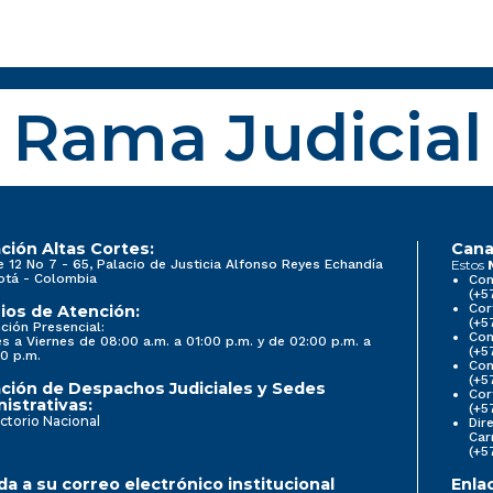
Rama Judicial
ción Altas Cortes:
Cana
e 12 No 7 - 65, Palacio de Justicia Alfonso Reyes Echandía
Estos
otá - Colombia
Con
(+5
Cor
ios de Atención:
(+5
ción Presencial:
Con
s a Viernes de 08:00 a.m. a 01:00 p.m. y de 02:00 p.m. a
(+5
0 p.m.
Com
(+5
ción de Despachos Judiciales y Sedes
Cor
istrativas:
(+5
ctorio Nacional
Dir
Car
(+5
a a su correo electrónico institucional
Enla