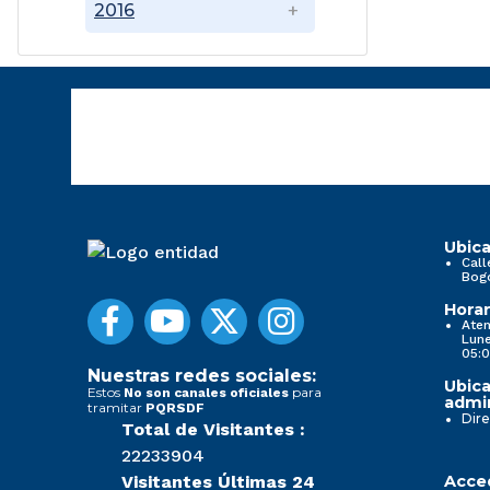
2016
Ubica
Call
Bog
Horar
Aten
Lune
05:0
Nuestras redes sociales:
Ubica
Estos
para
No son canales oficiales
admin
tramitar
PQRSDF
Dire
Total de Visitantes :
22233904
Visitantes Últimas 24
Acced