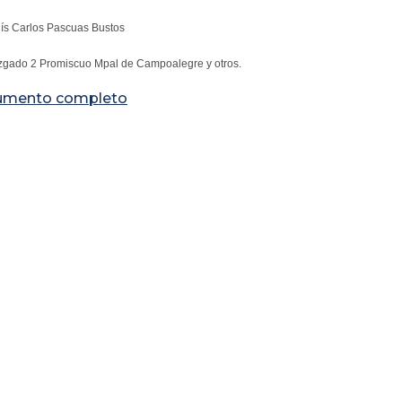
uís Carlos Pascuas Bustos
zgado 2 Promiscuo Mpal de Campoalegre y otros.
umento completo