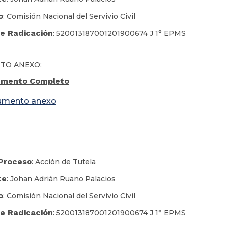
o
: Comisión Nacional del Servivio Civil
e Radicación
: 520013187001201900674 J 1° EPMS
TO ANEXO:
mento Completo
umento anexo
 Proceso
: Acción de Tutela
te
: Johan Adrián Ruano Palacios
o
: Comisión Nacional del Servivio Civil
e Radicación
: 520013187001201900674 J 1° EPMS