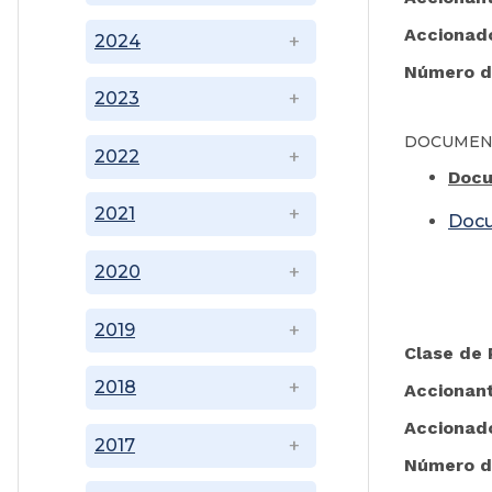
Accionad
2024
Número d
2023
DOCUMEN
2022
Docu
2021
Doc
2020
2019
Clase de
2018
Accionan
Accionad
2017
Número d