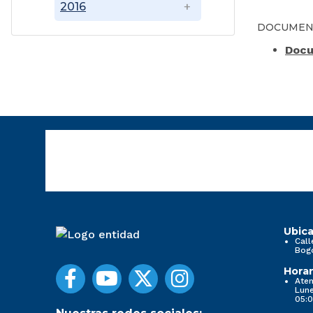
2016
DOCUMEN
Docu
Ubica
Call
Bog
Horar
Aten
Lune
05:0