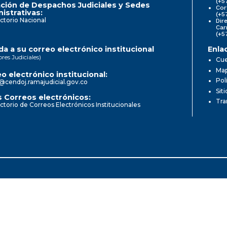
(+5
ción de Despachos Judiciales y Sedes
Cor
istrativas:
(+5
ctorio Nacional
Dir
Car
(+5
a a su correo electrónico institucional
Enla
ores Judiciales)
Cue
Map
o electrónico institucional:
Pol
@cendoj.ramajudicial.gov.co
Sit
 Correos electrónicos:
Tra
ctorio de Correos Electrónicos Institucionales