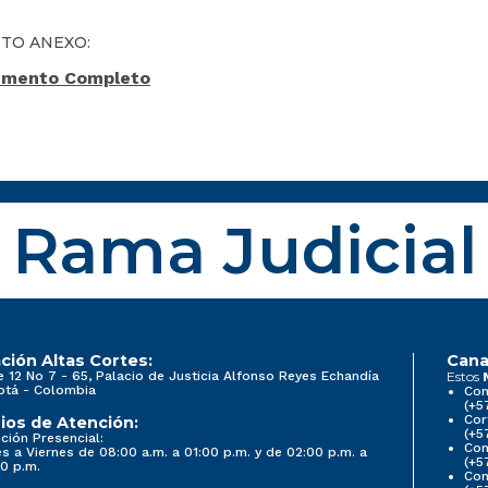
TO ANEXO:
mento Completo
Rama Judicial
ción Altas Cortes:
Cana
e 12 No 7 - 65, Palacio de Justicia Alfonso Reyes Echandía
Estos
otá - Colombia
Con
(+5
Cor
ios de Atención:
(+5
ción Presencial:
Con
s a Viernes de 08:00 a.m. a 01:00 p.m. y de 02:00 p.m. a
(+5
0 p.m.
Com