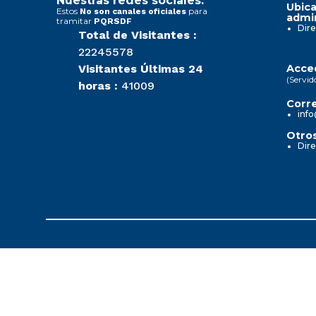
Nuestras redes sociales:
Ubica
Estos
para
No son canales oficiales
admin
tramitar
PQRSDF
Dire
Total de Visitantes :
22245578
Visitantes Últimas 24
Acced
(Servid
horas :
41009
Corre
info
Otros
Dire