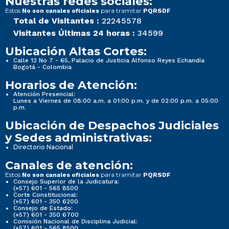
Nuestras redes sociales:
Estos
para tramitar
No son canales oficiales
PQRSDF
Total de Visitantes :
22245578
Visitantes Últimas 24 horas :
34599
Ubicación Altas Cortes:
Calle 12 No 7 - 65, Palacio de Justicia Alfonso Reyes Echandía
Bogotá - Colombia
Horarios de Atención:
Atención Presencial:
Lunes a Viernes de 08:00 a.m. a 01:00 p.m. y de 02:00 p.m. a 05:00
p.m.
Ubicación de Despachos Judiciales
y Sedes administrativas:
Directorio Nacional
Canales de atención:
Estos
para tramitar
No son canales oficiales
PQRSDF
Consejo Superior de la Judicatura:
(+57) 601 - 565 8500
Corte Constitucional:
(+57) 601 - 350 6200
Consejo de Estado:
(+57) 601 - 350 6700
Comisión Nacional de Disciplina Judicial:
(+57) 601 - 565 8500