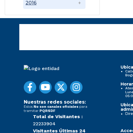
2016
Ubica
Call
Bog
Horar
Aten
Lune
05:0
Nuestras redes sociales:
Ubica
Estos
para
No son canales oficiales
admin
tramitar
PQRSDF
Dire
Total de Visitantes :
22233904
Visitantes Últimas 24
Acced