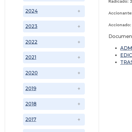
Radicado: 
2024
Accionante
Accionado:
2023
Document
2022
ADM
EDI
2021
TRA
2020
2019
2018
2017