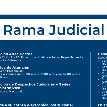
Rama Judicial
ción Altas Cortes:
Cana
e 12 No 7 - 65, Palacio de Justicia Alfonso Reyes Echandía
Estos
otá - Colombia
Con
(+5
Cor
ios de Atención:
(+5
ción Presencial:
Con
s a Viernes de 08:00 a.m. a 01:00 p.m. y de 02:00 p.m. a
(+5
0 p.m.
Com
(+5
ción de Despachos Judiciales y Sedes
Cor
istrativas:
(+5
ctorio Nacional
Dir
Car
(+5
a a su correo electrónico institucional
Enla