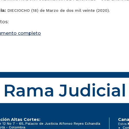
ia:
DIECIOCHO (18) de Marzo de dos mil veinte (2020).
os:
umento completo
Rama Judicial
ción Altas Cortes:
Cana
e 12 No 7 - 65, Palacio de Justicia Alfonso Reyes Echandía
Estos
otá - Colombia
Con