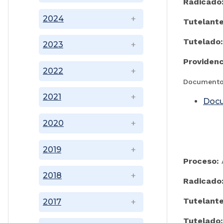
Radicado
2024
Tutelante
Tutelado:
2023
Providenc
2022
Documento
2021
Doc
2020
2019
Proceso:
A
2018
Radicado
Tutelante
2017
Tutelado