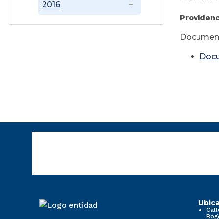
2016
Providenc
Document
Doc
Ubica
Call
Bog