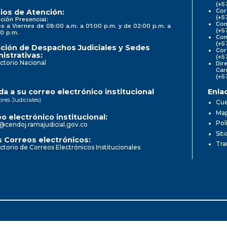
(+5
Cor
ios de Atención:
(+5
ción Presencial:
Con
s a Viernes de 08:00 a.m. a 01:00 p.m. y de 02:00 p.m. a
(+5
0 p.m.
Com
(+5
ción de Despachos Judiciales y Sedes
Cor
istrativas:
(+5
ctorio Nacional
Dir
Car
(+5
a a su correo electrónico institucional
Enla
ores Judiciales)
Cue
Map
o electrónico institucional:
Pol
@cendoj.ramajudicial.gov.co
Sit
 Correos electrónicos:
Tra
ctorio de Correos Electrónicos Institucionales