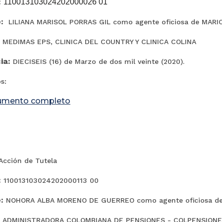
:
110013103024202000026 01
:
LILIANA MARISOL PORRAS GIL como agente oficiosa de MARI
MEDIMAS EPS, CLINICA DEL COUNTRY Y CLINICA COLINA
ia:
DIECISEIS (16) de Marzo de dos mil veinte (2020).
s:
umento completo
cción de Tutela
:
110013103024202000113 00
:
NOHORA ALBA MORENO DE GUERREO como agente oficiosa 
:
ADMINISTRADORA COLOMBIANA DE PENSIONES - COLPENSION