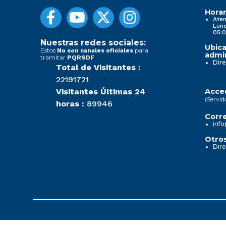
Horar
Aten
Lune
05:0
Nuestras redes sociales:
Ubica
Estos
para
No son canales oficiales
admin
tramitar
PQRSDF
Dire
Total de Visitantes :
22191721
Visitantes Últimas 24
Acced
(Servid
horas :
89946
Corre
info
Otros
Dire