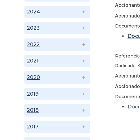
Accionante
2024
Accionado
Documento
2023
Doc
2022
Referencia
2021
Radicado: 
Accionante
2020
Accionado
2019
Documento
Doc
2018
2017