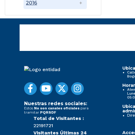
2016
Ubica
Call
Bog
Horar
Aten
Lune
05:0
Nuestras redes sociales:
Ubica
Estos
para
No son canales oficiales
admin
tramitar
PQRSDF
Dire
Total de Visitantes :
22191721
Visitantes Últimas 24
Acced