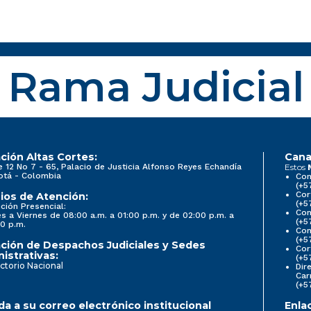
Rama Judicial
ción Altas Cortes:
Cana
e 12 No 7 - 65, Palacio de Justicia Alfonso Reyes Echandía
Estos
otá - Colombia
Con
(+5
Cor
ios de Atención:
(+5
ción Presencial:
Con
s a Viernes de 08:00 a.m. a 01:00 p.m. y de 02:00 p.m. a
(+5
0 p.m.
Com
(+5
ción de Despachos Judiciales y Sedes
Cor
istrativas:
(+5
ctorio Nacional
Dir
Car
(+5
a a su correo electrónico institucional
Enla