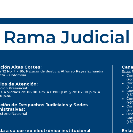
Rama Judicial
ción Altas Cortes:
Cana
e 12 No 7 - 65, Palacio de Justicia Alfonso Reyes Echandía
Estos
otá - Colombia
Con
(+5
Cor
ios de Atención:
(+5
ción Presencial:
Con
s a Viernes de 08:00 a.m. a 01:00 p.m. y de 02:00 p.m. a
(+5
0 p.m.
Com
(+5
ción de Despachos Judiciales y Sedes
Cor
istrativas:
(+5
ctorio Nacional
Dir
Car
(+5
a a su correo electrónico institucional
Enla