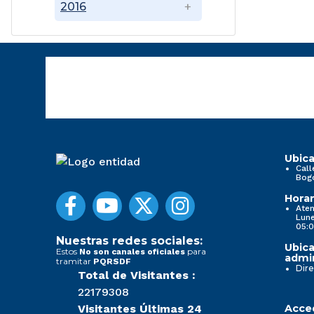
2016
Ubica
Call
Bog
Horar
Aten
Lune
05:0
Nuestras redes sociales:
Ubica
Estos
para
No son canales oficiales
admin
tramitar
PQRSDF
Dire
Total de Visitantes :
22179308
Visitantes Últimas 24
Acced