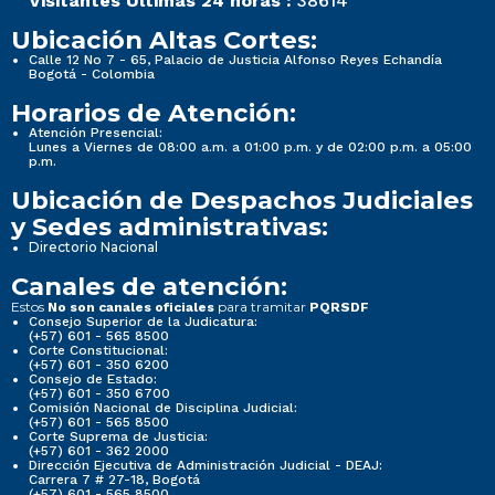
Visitantes Últimas 24 horas :
38614
Ubicación Altas Cortes:
Calle 12 No 7 - 65, Palacio de Justicia Alfonso Reyes Echandía
Bogotá - Colombia
Horarios de Atención:
Atención Presencial:
Lunes a Viernes de 08:00 a.m. a 01:00 p.m. y de 02:00 p.m. a 05:00
p.m.
Ubicación de Despachos Judiciales
y Sedes administrativas:
Directorio Nacional
Canales de atención:
Estos
para tramitar
No son canales oficiales
PQRSDF
Consejo Superior de la Judicatura:
(+57) 601 - 565 8500
Corte Constitucional:
(+57) 601 - 350 6200
Consejo de Estado:
(+57) 601 - 350 6700
Comisión Nacional de Disciplina Judicial:
(+57) 601 - 565 8500
Corte Suprema de Justicia:
(+57) 601 - 362 2000
Dirección Ejecutiva de Administración Judicial - DEAJ:
Carrera 7 # 27-18, Bogotá
(+57) 601 - 565 8500