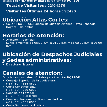
Estos
para tramitar
No son canales oficiales
PQRSDF
Total de Visitantes :
22164276
Visitantes Últimas 24 horas :
92420
Ubicación Altas Cortes:
Calle 12 No 7 - 65, Palacio de Justicia Alfonso Reyes Echandía
Bogotá - Colombia
Horarios de Atención:
Atención Presencial:
Lunes a Viernes de 08:00 a.m. a 01:00 p.m. y de 02:00 p.m. a 05:00
p.m.
Ubicación de Despachos Judiciales
y Sedes administrativas:
Directorio Nacional
Canales de atención:
Estos
para tramitar
No son canales oficiales
PQRSDF
Consejo Superior de la Judicatura:
(+57) 601 - 565 8500
Corte Constitucional:
(+57) 601 - 350 6200
Consejo de Estado:
(+57) 601 - 350 6700
Comisión Nacional de Disciplina Judicial:
(+57) 601 - 565 8500
Corte Suprema de Justicia: