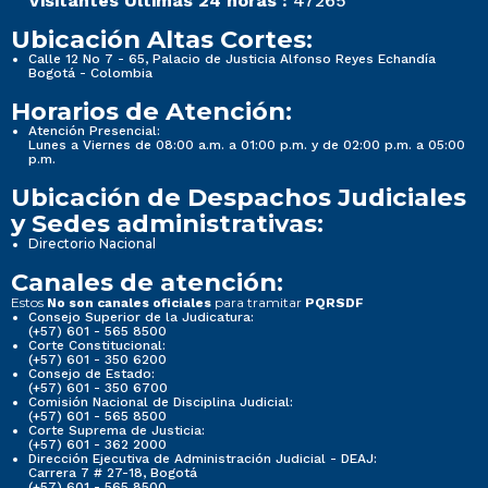
Visitantes Últimas 24 horas :
47265
Ubicación Altas Cortes:
Calle 12 No 7 - 65, Palacio de Justicia Alfonso Reyes Echandía
Bogotá - Colombia
Horarios de Atención:
Atención Presencial:
Lunes a Viernes de 08:00 a.m. a 01:00 p.m. y de 02:00 p.m. a 05:00
p.m.
Ubicación de Despachos Judiciales
y Sedes administrativas:
Directorio Nacional
Canales de atención:
Estos
para tramitar
No son canales oficiales
PQRSDF
Consejo Superior de la Judicatura:
(+57) 601 - 565 8500
Corte Constitucional:
(+57) 601 - 350 6200
Consejo de Estado:
(+57) 601 - 350 6700
Comisión Nacional de Disciplina Judicial:
(+57) 601 - 565 8500
Corte Suprema de Justicia:
(+57) 601 - 362 2000
Dirección Ejecutiva de Administración Judicial - DEAJ:
Carrera 7 # 27-18, Bogotá
(+57) 601 - 565 8500