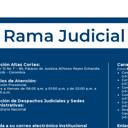
Rama Judicial
ción Altas Cortes:
Cana
e 12 No 7 - 65, Palacio de Justicia Alfonso Reyes Echandía
Estos
otá - Colombia
Con
(+5
Cor
ios de Atención:
(+5
ción Presencial:
Con
s a Viernes de 08:00 a.m. a 01:00 p.m. y de 02:00 p.m. a
(+5
0 p.m.
Com
(+5
ción de Despachos Judiciales y Sedes
Cor
istrativas:
(+5
ctorio Nacional
Dir
Car
(+5
a a su correo electrónico institucional
Enla