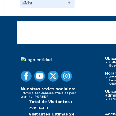
2016
Ubica
Call
Bog
Horar
Aten
Lune
05:0
Nuestras redes sociales:
Ubica
Estos
para
No son canales oficiales
admin
tramitar
PQRSDF
Dire
Total de Visitantes :
22199409
Visitantes Últimas 24
Acced