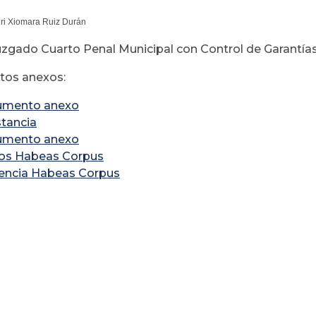
uri Xiomara Ruiz Durán
uzgado Cuarto Penal Municipal con Control de Garantías
os anexos:
umento anexo
tancia
umento anexo
ios Habeas Corpus
encia Habeas Corpus