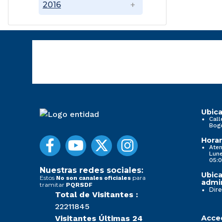
2016
Ubica
Call
Bog
Horar
Aten
Lune
05:0
Nuestras redes sociales:
Ubica
Estos
para
No son canales oficiales
admin
tramitar
PQRSDF
Dire
Total de Visitantes :
22211845
Visitantes Últimas 24
Acced