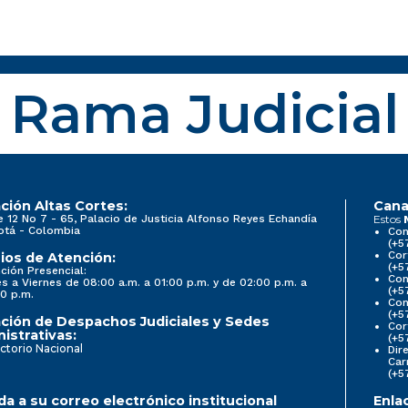
Rama Judicial
ción Altas Cortes:
Cana
e 12 No 7 - 65, Palacio de Justicia Alfonso Reyes Echandía
Estos
otá - Colombia
Con
(+5
Cor
ios de Atención:
(+5
ción Presencial:
Con
s a Viernes de 08:00 a.m. a 01:00 p.m. y de 02:00 p.m. a
(+5
0 p.m.
Com
(+5
ción de Despachos Judiciales y Sedes
Cor
istrativas:
(+5
ctorio Nacional
Dir
Car
(+5
a a su correo electrónico institucional
Enla