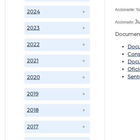
Accionante: Y
2024
J
Accionado:
2023
Document
2022
Doc
Cons
2021
Doc
Ofic
Sent
2020
2019
2018
2017