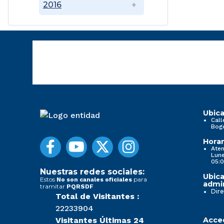
2016
Ubica
Call
Bog
Horar
Aten
Lune
05:0
Nuestras redes sociales:
Ubica
Estos
para
No son canales oficiales
admin
tramitar
PQRSDF
Dire
Total de Visitantes :
22233904
Visitantes Últimas 24
Acced