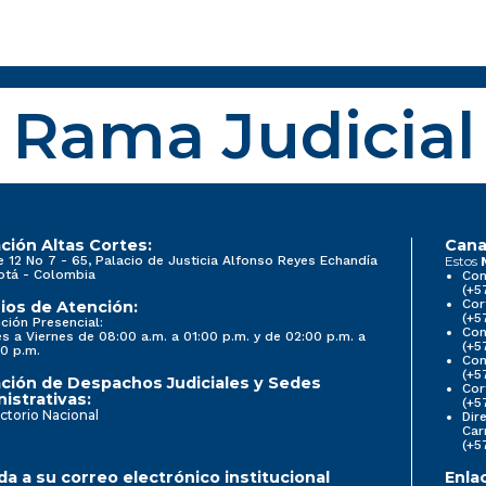
Rama Judicial
ción Altas Cortes:
Cana
e 12 No 7 - 65, Palacio de Justicia Alfonso Reyes Echandía
Estos
otá - Colombia
Con
(+5
Cor
ios de Atención:
(+5
ción Presencial:
Con
s a Viernes de 08:00 a.m. a 01:00 p.m. y de 02:00 p.m. a
(+5
0 p.m.
Com
(+5
ción de Despachos Judiciales y Sedes
Cor
istrativas:
(+5
ctorio Nacional
Dir
Car
(+5
a a su correo electrónico institucional
Enla