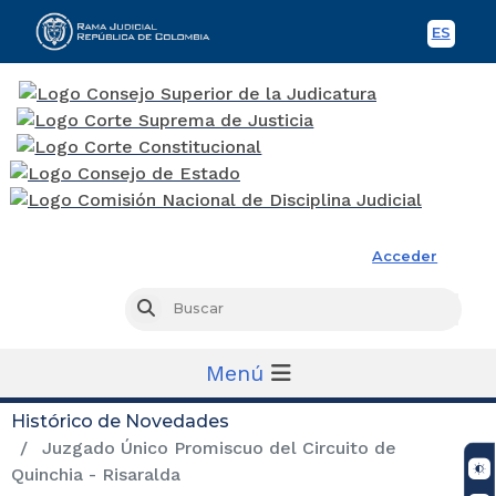
ES
Spani
Rama Judicial
Acceder
Busc
Buscar
Menú
Histórico de Novedades
Juzgado Único Promiscuo del Circuito de
Quinchia - Risaralda