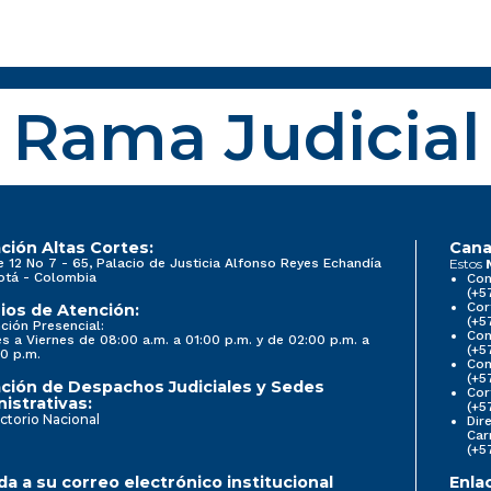
Rama Judicial
ción Altas Cortes:
Cana
e 12 No 7 - 65, Palacio de Justicia Alfonso Reyes Echandía
Estos
otá - Colombia
Con
(+5
Cor
ios de Atención:
(+5
ción Presencial:
Con
s a Viernes de 08:00 a.m. a 01:00 p.m. y de 02:00 p.m. a
(+5
0 p.m.
Com
(+5
ción de Despachos Judiciales y Sedes
Cor
istrativas:
(+5
ctorio Nacional
Dir
Car
(+5
a a su correo electrónico institucional
Enla