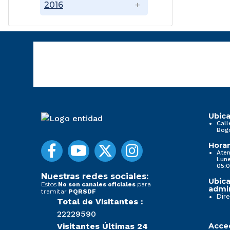
2016
Ubica
Call
Bog
Horar
Aten
Lune
05:0
Nuestras redes sociales:
Ubica
Estos
para
No son canales oficiales
admin
tramitar
PQRSDF
Dire
Total de Visitantes :
22229590
Visitantes Últimas 24
Acced