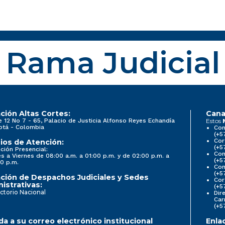
Rama Judicial
ción Altas Cortes:
Cana
e 12 No 7 - 65, Palacio de Justicia Alfonso Reyes Echandía
Estos
otá - Colombia
Con
(+5
Cor
ios de Atención:
(+5
ción Presencial:
Con
s a Viernes de 08:00 a.m. a 01:00 p.m. y de 02:00 p.m. a
(+5
0 p.m.
Com
(+5
ción de Despachos Judiciales y Sedes
Cor
istrativas:
(+5
ctorio Nacional
Dir
Car
(+5
a a su correo electrónico institucional
Enla