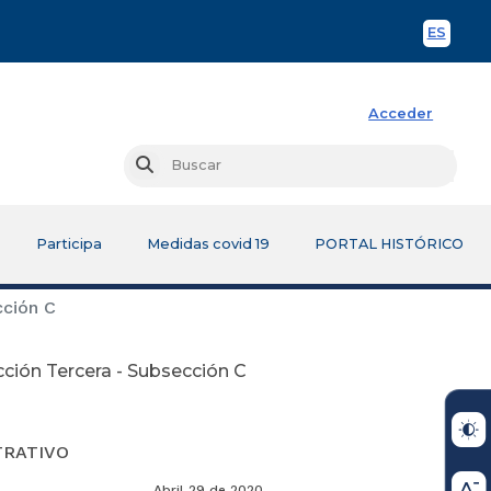
ES
Spani
Acceder
Busc
Buscar
Participa
Medidas covid 19
PORTAL HISTÓRICO
cción C
cción Tercera - Subsección C
TRATIVO
Abril 29 de 2020