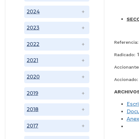
2024
SECC
2023
Referencia:
2022
Radicado:
2021
Accionante
2020
Accionado
ARCHIVO
2019
Escr
2018
Doc
Ane
2017