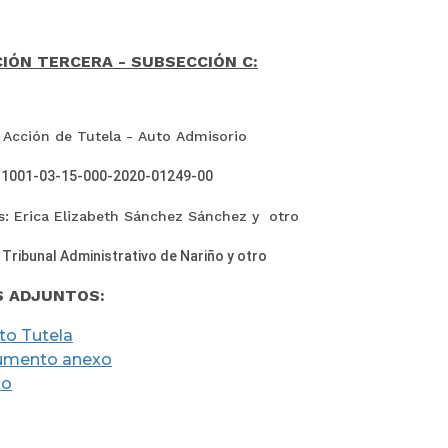
IÓN TERCERA - SUBSECCIÓN C:
 Acción de Tutela - Auto Admisorio
11001-03-15-000-2020-01249-00
s: Erica Elizabeth Sánchez
Sánchez y otro
:
Tribunal Administrativo de Nariño y otro
S ADJUNTOS:
ito Tutela
umento anexo
xo