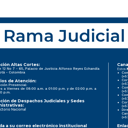
Rama Judicial
ción Altas Cortes:
Cana
e 12 No 7 - 65, Palacio de Justicia Alfonso Reyes Echandía
Estos
otá - Colombia
Con
(+5
Cor
ios de Atención:
(+5
ción Presencial:
Con
s a Viernes de 08:00 a.m. a 01:00 p.m. y de 02:00 p.m. a
(+5
0 p.m.
Com
(+5
ción de Despachos Judiciales y Sedes
Cor
istrativas:
(+5
ctorio Nacional
Dir
Car
(+5
a a su correo electrónico institucional
Enla